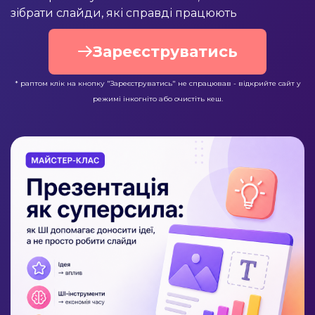
зібрати слайди, які справді працюють
Зареєструватись
* раптом клік на кнопку "Зареєструватись" не спрацював - відкрийте сайт у
режимі інкогніто або очистіть кеш.