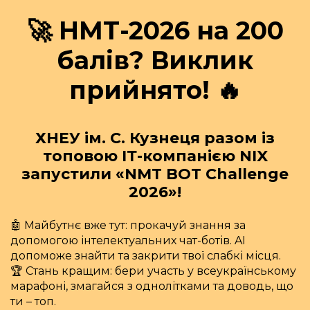
🚀 НМТ-2026 на 200
балів? Виклик
прийнято! 🔥
ХНЕУ ім. С. Кузнеця разом із
топовою ІТ-компанією NIX
запустили «NMT BOT Challenge
2026»!
🤖 Майбутнє вже тут: прокачуй знання за
допомогою інтелектуальних чат-ботів. AI
допоможе знайти та закрити твої слабкі місця.
🏆 Стань кращим: бери участь у всеукраїнському
марафоні, змагайся з однолітками та доводь, що
ти – топ.