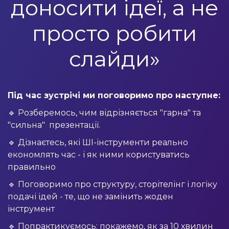
доносити ідеї, а не
просто робити
слайди»
Під час зустрічі ми поговоримо про наступне:
🔹 Розберемось, чим відрізняється "гарна" та
"сильна"
презентації.
🔹 Дізнаєтесь, які ШІ-інструменти реально
економлять час - і як ними користуватись
правильно
🔹 Поговоримо про структуру, сторітелінг і логіку
подачі ідей - те, що не замінить жоден
інструмент
🔹
Попрактикуємось: покажемо, як за 10 хвилин