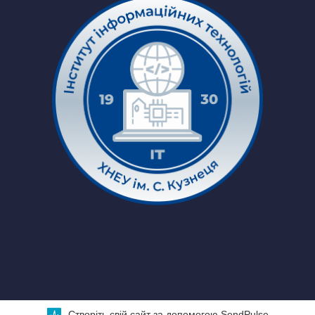
Створіть свій сайт за допомогою SendPulse