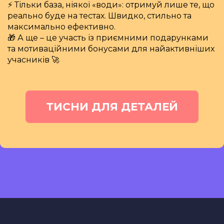
⚡️ Тільки база, ніякої «води»: отримуй лише те, що
реально буде на тестах. Швидко, стильно та
максимально ефективно.
🎁 А ще – це участь із приємними подарунками
та мотиваційними бонусами для найактивніших
учасників 🚀
ТИСНИ ДЛЯ ДЕТАЛЕЙ